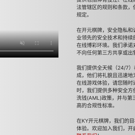
法管辖区的规则和条款，
规定。
在开元棋牌，安全隐私和
业领先的安全技术和持续
在线博彩环境。我们承诺
不向任何第三方共享或出
我们提供全天候（24/7
成，他们将礼貌且迅速地
在线游戏体验，请您随时
时，我们提供多种安全方便
洗钱(AML)政策，并与
高的合规性标准。
在KY开元棋牌，我们的
体验。欢迎加入我们，开