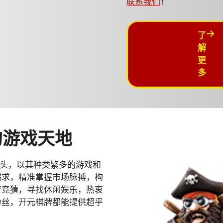
联系我们
！
了
解
更
多
的游戏天地
头，以其种类繁多的游戏和
需求，精准掌握市场脉搏，构
育竞猜，寻找休闲娱乐，热衷
粉丝，开元棋牌都能提供超乎