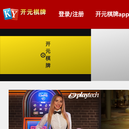
跳
至
登录/注册
开元棋牌ap
内
容
开
元
棋
牌