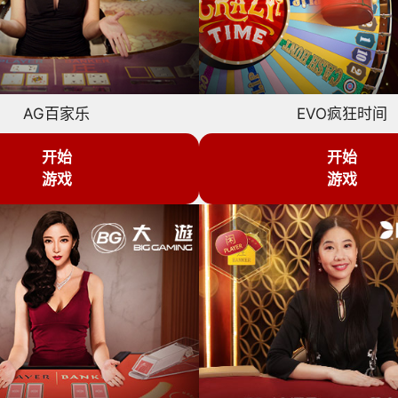
AG百家乐
EVO疯狂时间
开始
开始
游戏
游戏