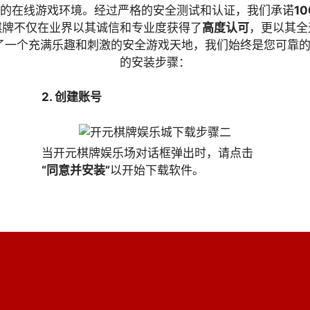
的在线游戏环境。经过严格的安全测试和认证，我们承诺
1
棋牌不仅在业界以其诚信和专业度获得了
高度认可
，更以其全
个充满乐趣和刺激的安全游戏天地，我们始终是您可靠的娱乐伙
的安装步骤：
2. 创建账号
当开元棋牌娱乐场对话框弹出时，请点击
“同意并安装”
以开始下载软件。