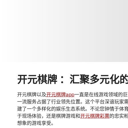
开元棋牌 ：汇聚多元化
开元棋牌以及
开元棋牌app
一直是在线游戏领域的巨
一流服务占据了行业领先位置。这个平台深谙玩家
建了一个多样化的娱乐生态系统。不论您钟情于体
于现场体验，还是棋牌游戏和
开元棋牌彩票
的忠实
想象的游戏享受。