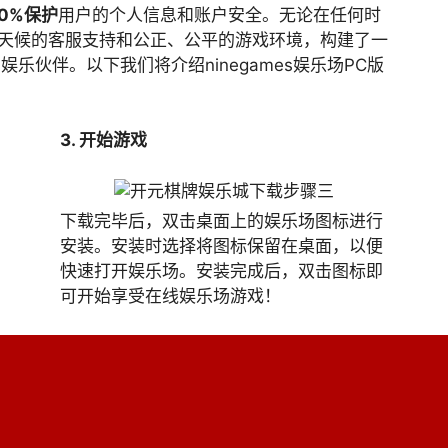
00%保护
用户的个人信息和账户安全。无论在任何时
天候的客服支持和公正、公平的游戏环境，构建了一
伴。以下我们将介绍ninegames娱乐场PC版
3. 开始游戏
下载完毕后，双击桌面上的娱乐场图标进行
安装。安装时选择将图标保留在桌面，以便
快速打开娱乐场。安装完成后，双击图标即
可开始享受在线娱乐场游戏！