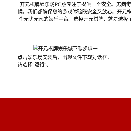
开元棋牌娱乐场PC版专注于提供一个
安全、无病毒
候，我们都确保您的游戏体验既安全又放心。开元
个无忧无虑的娱乐平台。选择开元棋牌，就是选择了一
点击娱乐场安装后，出现文件下载对话框，
请选择
“运行”
。