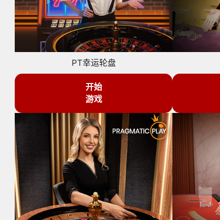
PT幸运轮盘
开始
游戏